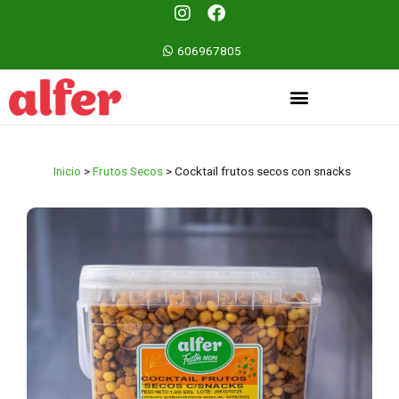
Ir
I
F
n
a
al
s
c
contenido
606967805
t
e
a
b
g
o
r
o
a
k
m
Inicio
>
Frutos Secos
>
Cocktail frutos secos con snacks