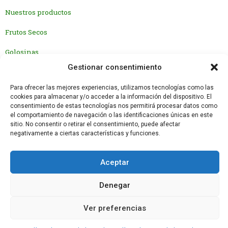
Nuestros productos
Frutos Secos
Golosinas
Gestionar consentimiento
Nosotros
Para ofrecer las mejores experiencias, utilizamos tecnologías como las
cookies para almacenar y/o acceder a la información del dispositivo. El
Nuestra historia
consentimiento de estas tecnologías nos permitirá procesar datos como
el comportamiento de navegación o las identificaciones únicas en este
¿Por qué Alfer?
sitio. No consentir o retirar el consentimiento, puede afectar
negativamente a ciertas características y funciones.
Contacto
Aceptar
Denegar
© 2025 ALFER FRUTOS SECOS All Rights Reserved
I
F
Ver preferencias
n
a
s
c