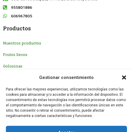
955801886
606967805
Productos
Nuestros productos
Frutos Secos
Golosinas
Gestionar consentimiento
Nosotros
Para ofrecer las mejores experiencias, utilizamos tecnologías como las
Nuestra historia
cookies para almacenar y/o acceder a la información del dispositivo. El
consentimiento de estas tecnologías nos permitirá procesar datos como
el comportamiento de navegación o las identificaciones únicas en este
¿Por qué Alfer?
sitio. No consentir o retirar el consentimiento, puede afectar
negativamente a ciertas características y funciones.
Contacto