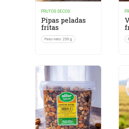
FRUTOS SECOS
F
Pipas peladas
V
fritas
f
Peso neto: 250 g