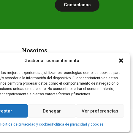
Contáctanos
Nosotros
Gestionar consentimiento
Nuestra historia
r las mejores experiencias, utilizamos tecnologías como las cookies para
¿Por qué Alfer?
/o acceder a la información del dispositivo. El consentimiento de estas
 nos permitirá procesar datos como el comportamiento de navegación o
Contacto
caciones únicas en este sitio. No consentir o retirar el consentimiento,
ar negativamente a ciertas características y funciones.
ceptar
Denegar
Ver preferencias
I
F
n
a
Política de privacidad y cookies
Política de privacidad y cookies
s
c