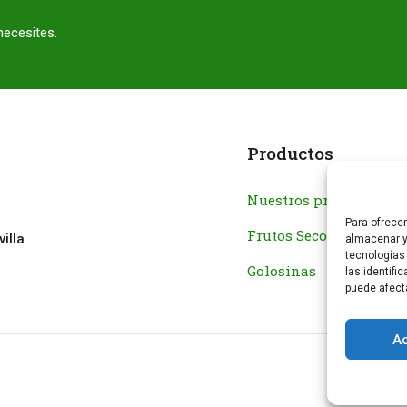
necesites.
Productos
Nuestros productos
Para ofrece
Frutos Secos
illa
almacenar y
tecnologías
Golosinas
las identifi
puede afect
A