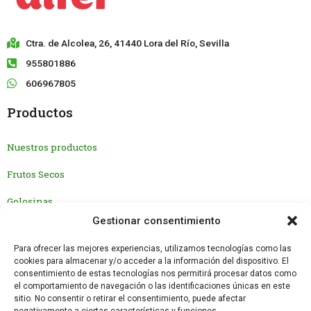
Ctra. de Alcolea, 26, 41440 Lora del Río, Sevilla
955801886
606967805
Productos
Nuestros productos
Frutos Secos
Golosinas
Gestionar consentimiento
Nosotros
Para ofrecer las mejores experiencias, utilizamos tecnologías como las
cookies para almacenar y/o acceder a la información del dispositivo. El
Nuestra historia
consentimiento de estas tecnologías nos permitirá procesar datos como
el comportamiento de navegación o las identificaciones únicas en este
¿Por qué Alfer?
sitio. No consentir o retirar el consentimiento, puede afectar