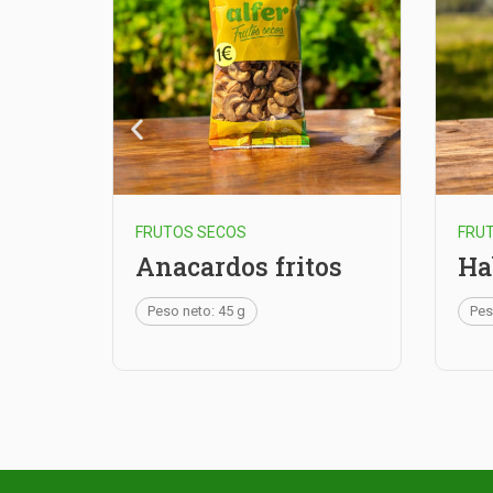
FRUTOS SECOS
FRU
Anacardos fritos
Ha
Peso neto: 45 g
Pes