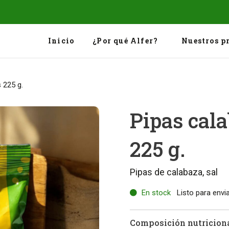
Inicio
¿Por qué Alfer?
Nuestros p
 225 g.
Pipas cal
225 g.
Pipas de calabaza, sal
En stock
Listo para envi
Composición nutriciona