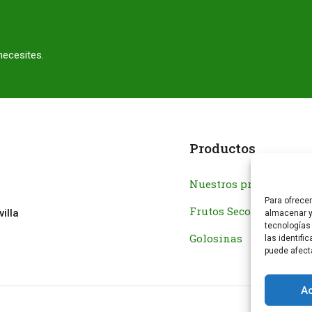
necesites.
Productos
Nuestros productos
Para ofrece
Frutos Secos
illa
almacenar y
tecnologías
Golosinas
las identifi
puede afect
A