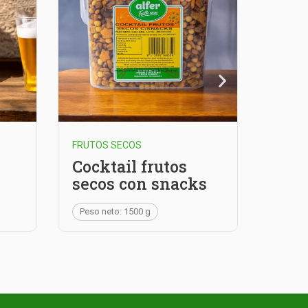
FRUTOS SECOS
FRUTOS
Cocktail frutos
Cock
secos con snacks
Peso n
Peso neto: 1500 g